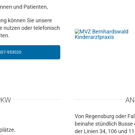
innen und Patienten,
ung können Sie unsere
 nutzen oder telefonisch
eten.
407-953020
PKW
AN
Von Regensburg oder Fa
beinahe stündlich Busse 
plätze.
der Linien 34, 106 und 11